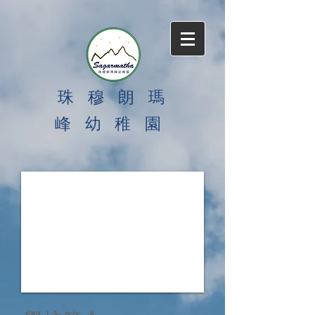
珠 穆 朗 瑪
峰 幼 稚 園