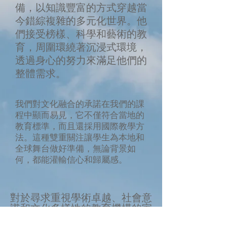
備，以知識豐富的方式穿越當
今錯綜複雜的多元化世界。他
們接受榜樣、科學和藝術的教
育，周圍環繞著沉浸式環境，
透過身心的努力來滿足他們的
整體需求。
我們對文化融合的承諾在我們的課
程中顯而易見，它不僅符合當地的
教育標準，而且還採用國際教學方
法。這種雙重關注讓學生為本地和
全球舞台做好準備，無論背景如
何，都能灌輸信心和歸屬感。
對於尋求重視學術卓越、社會意
識和文化多樣性的教育機構的家
長來說，薩加瑪塔幼兒園是最佳